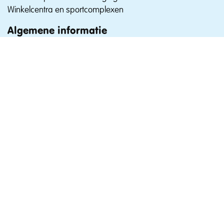
Winkelcentra en sportcomplexen
Algemene informatie
Waarom Romaro
Contact & Support
Certificering
Volg ons:
© Copyright 2026 Romaro Schoonmaakgroep B.V. -
Disclaimer
-
Privacybeleid