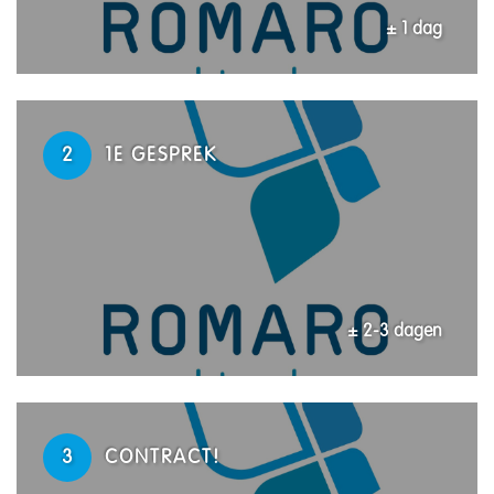
± 1 dag
2
1E GESPREK
± 2-3 dagen
3
CONTRACT!