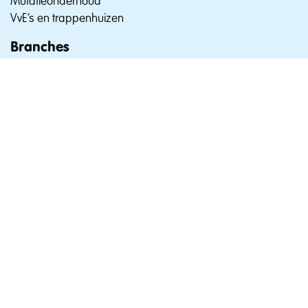
Mutatieonderhoud
VvE’s en trappenhuizen
Branches
Kantoren en bedrijfsruimtes
Fabrieken, productiehallen en bedrijventerreinen
VvE’s en trappenhuizen
Openbare ruimtes
Onderwijs en kinderdagverblijven
Wooncomplexen en verzorgingstehuizen
Winkelcentra en sportcomplexen
Algemene informatie
Waarom Romaro
Contact & Support
Certificering