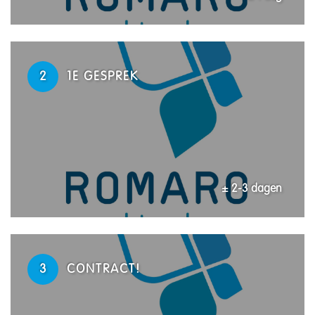
2
1E GESPREK
± 2-3 dagen
3
CONTRACT!